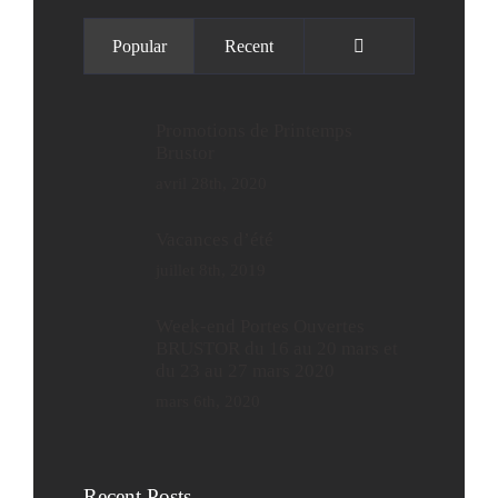
Commentaires
Popular
Recent
Promotions de Printemps
Brustor
avril 28th, 2020
Vacances d’été
juillet 8th, 2019
Week-end Portes Ouvertes
BRUSTOR du 16 au 20 mars et
du 23 au 27 mars 2020
mars 6th, 2020
Recent Posts