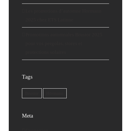
Les promotions d’automne Hormann
2025 chez ETS Latinne
Promotions automnales Brustor 2025
pour vos pergolas, stores et
protections solaires
Tags
Brustor
Hörmann
Meta
Connexion