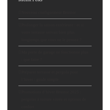
Nouveau configurateur Brustor
Prolonger la saison extérieure : et si
votre terrasse servait bien plus
longtemps que vous ne le pensez ?
Ma porte de garage ne fonctionne plus
: que faire ?
Préparer terrasse et pergola pour
l’hiver : guide simple
Promotions d’hiver Brustor 2025 :
pergolas à toiture vitrée et options de
confort