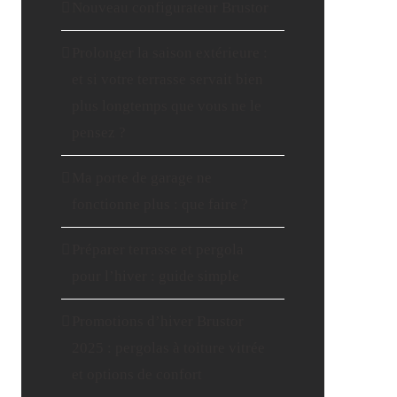
Nouveau configurateur Brustor
Prolonger la saison extérieure :
et si votre terrasse servait bien
plus longtemps que vous ne le
pensez ?
Ma porte de garage ne
fonctionne plus : que faire ?
Préparer terrasse et pergola
pour l’hiver : guide simple
Promotions d’hiver Brustor
2025 : pergolas à toiture vitrée
et options de confort