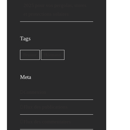
2025 pour vos pergolas, stores
et protections solaires
Tags
Brustor
Hörmann
Meta
Connexion
Flux des publications
Flux des commentaires