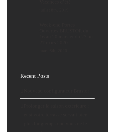
Vacances d’été
juillet 8th, 2019
Week-end Portes
Ouvertes BRUSTOR du
16 au 20 mars et du 23 au
27 mars 2020
mars 6th, 2020
Recent Posts
Nouveau configurateur Brustor
Prolonger la saison extérieure :
et si votre terrasse servait bien
plus longtemps que vous ne le