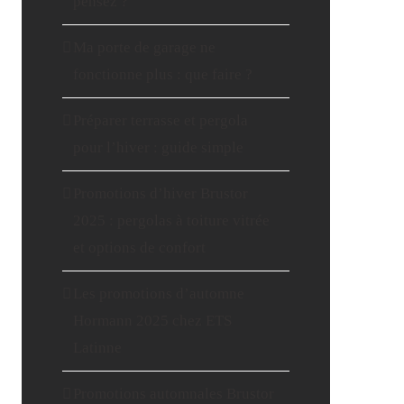
pensez ?
Ma porte de garage ne
fonctionne plus : que faire ?
Préparer terrasse et pergola
pour l’hiver : guide simple
Promotions d’hiver Brustor
2025 : pergolas à toiture vitrée
et options de confort
Les promotions d’automne
Hormann 2025 chez ETS
Latinne
Promotions automnales Brustor