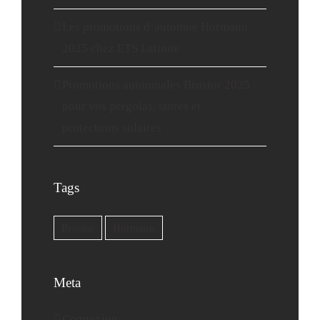
Les promotions d’automne Hormann
2025 chez ETS Latinne
Promotions automnales Brustor 2025
pour vos pergolas, stores et
protections solaires
Tags
Brustor
Hörmann
Meta
Connexion