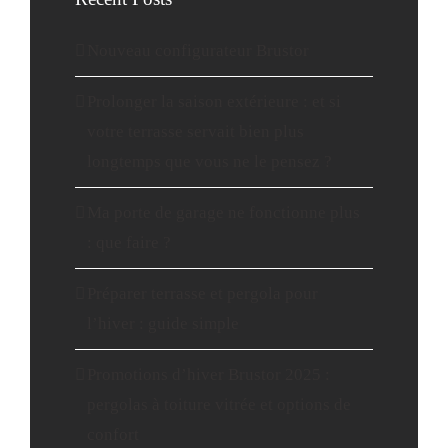
Nouveau configurateur Brustor
Prolonger la saison extérieure : et si
votre terrasse servait bien plus
longtemps que vous ne le pensez ?
Ma porte de garage ne fonctionne plus
: que faire ?
Préparer terrasse et pergola pour
l’hiver : guide simple
Promotions d’hiver Brustor 2025 :
pergolas à toiture vitrée et options de
confort