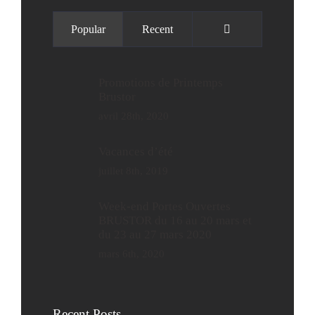
Commentaires
Popular
Recent
Promotions de Printemps
Brustor
avril 28th, 2020
Vacances d’été
juillet 8th, 2019
Week-end Portes Ouvertes
BRUSTOR du 16 au 20 mars et
du 23 au 27 mars 2020
mars 6th, 2020
Recent Posts